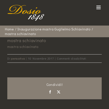
Salta
al
contenuto
Home
Inaugurazione mostra Guglielmo Schiavinato
mostra schiavinato
mostra schiavinato
mostra schiavinato
su
Di
pensativa
|
10 Novembre 2017
|
Commenti disabilitati
mostra
schiavinato
Condividi!
Facebook
X